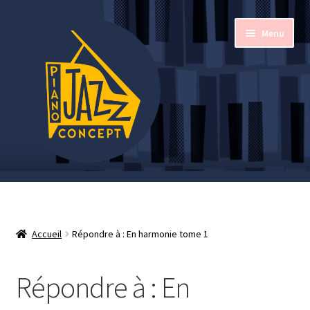
Aller
Aller
Menu
à
au
la
contenu
navigation
Accueil
Ouvrir
Mon compte
le
Accueil
Répondre à : En harmonie tome 1
menu
Blog
enfant
Répondre à : En
Forums