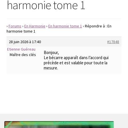
harmonie tome 1
Ouvrir
Actualité
le
menu
Ouvrir
Contact
›
Forums
›
En Harmonie
›
En harmonie tome 1
›
Répondre à : En
enfant
le
harmonie tome 1
menu
Ouvrir
Français
28 juin 2026 à 17:40
#17848
enfant
le
Etienne Guéreau
menu
Bonjour,
Maître des clés
enfant
Le bécarre apparaît dans l’accord qui
précède et est valable pour toute la
mesure.